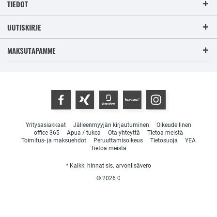
TIEDOT
UUTISKIRJE
MAKSUTAPAMME
Yritysasiakkaat
Jälleenmyyjän kirjautuminen
Oikeudellinen
office-365
Apua / tukea
Ota yhteyttä
Tietoa meistä
Toimitus- ja maksuehdot
Peruuttamisoikeus
Tietosuoja
YEA
Tietoa meistä
* Kaikki hinnat sis. arvonlisävero
© 2026
0