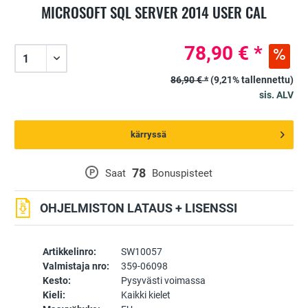
MICROSOFT SQL SERVER 2014 USER CAL
78,90 € *
86,90 € *
(9,21% tallennettu)
sis. ALV
kärryssä
78
P
Saat
Bonuspisteet
OHJELMISTON LATAUS + LISENSSI
Artikkelinro:
SW10057
Valmistaja nro:
359-06098
Kesto:
Pysyvästi voimassa
Kieli:
Kaikki kielet