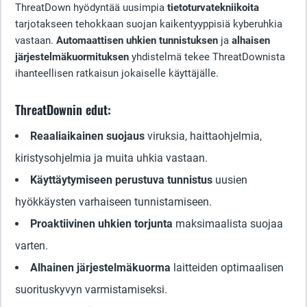
ThreatDown hyödyntää uusimpia
tietoturvatekniikoita
tarjotakseen tehokkaan suojan kaikentyyppisiä kyberuhkia
vastaan.
Automaattisen uhkien tunnistuksen
ja
alhaisen
järjestelmäkuormituksen
yhdistelmä tekee ThreatDownista
ihanteellisen ratkaisun jokaiselle käyttäjälle.
ThreatDownin edut:
Reaaliaikainen suojaus
viruksia, haittaohjelmia,
kiristysohjelmia ja muita uhkia vastaan.
Käyttäytymiseen perustuva tunnistus
uusien
hyökkäysten varhaiseen tunnistamiseen.
Proaktiivinen uhkien torjunta
maksimaalista suojaa
varten.
Alhainen järjestelmäkuorma
laitteiden optimaalisen
suorituskyvyn varmistamiseksi.