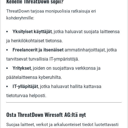
Kenelle ThreatDown sopii?
ThreatDown tarjoaa monipuolisia ratkaisuja eri
kohderyhmille:
Yksityiset käyttäjät
, jotka haluavat suojata laitteensa
ja henkilökohtaiset tietonsa.
Freelancerit ja itsenäiset
ammatinharjoittajat, jotka
tarvitsevat turvallisia IT-ympäristöjä.
Yritykset
, joiden on suojattava verkkonsa ja
päätelaitteensa kyberuhilta.
IT-ylläpitäjät
, jotka haluavat hallita kattavaa
tietoturvaa helposti.
Osta ThreatDown Wiresoft AG:ltä nyt
Suojaa laitteet, verkot ja arkaluonteiset tiedot luotettavasti