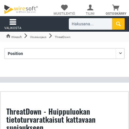
MUISTILEHTIÖ
TILINI
OSTOSKÄRRY
VALIKOSTA
Wiresoft
Virussuojaus
ThreatDown
ThreatDown - Huippuluokan
tietoturvaratkaisut kattavaan
suojaukseen