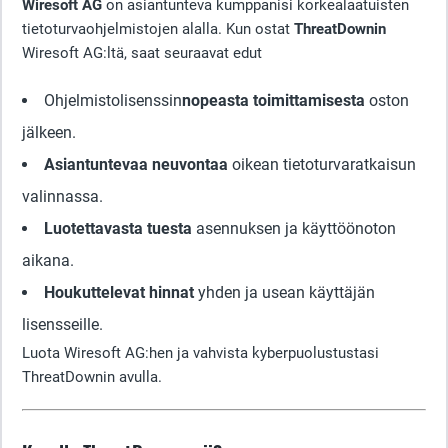
Wiresoft AG
on asiantunteva kumppanisi korkealaatuisten
tietoturvaohjelmistojen alalla. Kun ostat
ThreatDownin
Wiresoft AG:ltä, saat seuraavat edut
Ohjelmistolisenssin
nopeasta toimittamisesta
oston
jälkeen.
Asiantuntevaa neuvontaa
oikean tietoturvaratkaisun
valinnassa.
Luotettavasta tuesta
asennuksen ja käyttöönoton
aikana.
Houkuttelevat hinnat
yhden ja usean käyttäjän
lisensseille.
Luota Wiresoft AG:hen ja vahvista kyberpuolustustasi
ThreatDownin avulla.