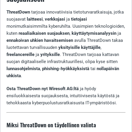
ThreatDown
tarjoaa innovatiivisia tietoturvaratkaisuja, jotka
suojaavat
laitteesi
,
verkkojasi
ja
tietojasi
monimutkaisimmilta kyberuhilta. Uusimpien teknologioiden,
kuten
reaaliaikaisen suojauksen
,
käyttäytymisanalyysin
ja
ennakoivan uhkien havaitsemisen
avulla ThreatDown takaa
luotettavan turvallisuuden
yksityisille käyttäjille
,
freelancereille
ja
yrityksille
. ThreatDown tarjoaa kattavan
suojan digitaaliselle infrastruktuurillesi, olipa kyse sitten
lunnasohjelmista
,
phishing-hyökkäyksistä
tai
nollapäivän
uhkista
.
Osta ThreatDown nyt Wiresoft AG:ltä
ja hyödy
ensiluokkaisesta suojauksesta, intuitiivisesta käytöstä ja
tehokkaasta kyberpuolustusratkaisusta IT-ympäristöösi.
Miksi ThreatDown on täydellinen valinta