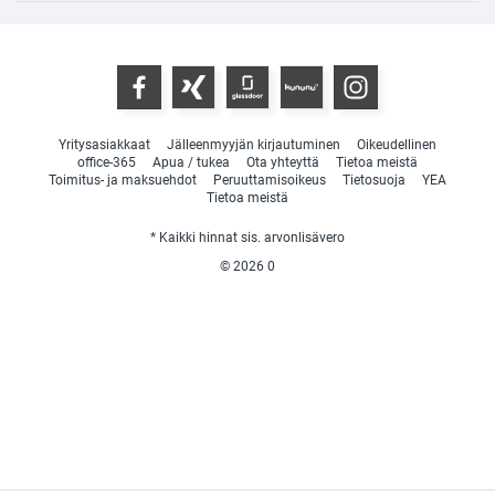
Yritysasiakkaat
Jälleenmyyjän kirjautuminen
Oikeudellinen
office-365
Apua / tukea
Ota yhteyttä
Tietoa meistä
Toimitus- ja maksuehdot
Peruuttamisoikeus
Tietosuoja
YEA
Tietoa meistä
* Kaikki hinnat sis. arvonlisävero
© 2026
0