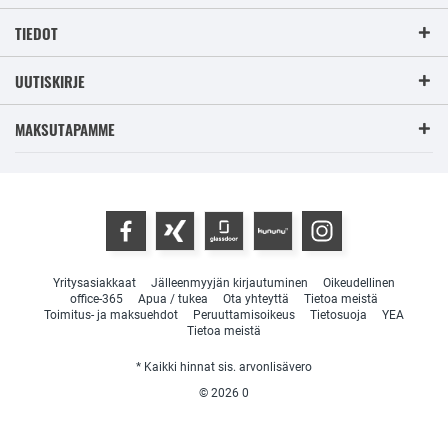
TIEDOT
UUTISKIRJE
MAKSUTAPAMME
Yritysasiakkaat
Jälleenmyyjän kirjautuminen
Oikeudellinen
office-365
Apua / tukea
Ota yhteyttä
Tietoa meistä
Toimitus- ja maksuehdot
Peruuttamisoikeus
Tietosuoja
YEA
Tietoa meistä
* Kaikki hinnat sis. arvonlisävero
© 2026
0