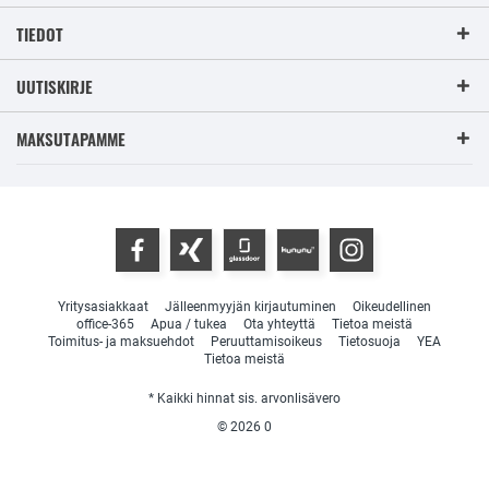
TIEDOT
UUTISKIRJE
MAKSUTAPAMME
Yritysasiakkaat
Jälleenmyyjän kirjautuminen
Oikeudellinen
office-365
Apua / tukea
Ota yhteyttä
Tietoa meistä
Toimitus- ja maksuehdot
Peruuttamisoikeus
Tietosuoja
YEA
Tietoa meistä
* Kaikki hinnat sis. arvonlisävero
© 2026
0