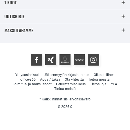
TIEDOT
UUTISKIRJE
MAKSUTAPAMME
Yritysasiakkaat
Jälleenmyyjän kirjautuminen
Oikeudellinen
office-365
Apua / tukea
Ota yhteyttä
Tietoa meistä
Toimitus- ja maksuehdot
Peruuttamisoikeus
Tietosuoja
YEA
Tietoa meistä
* Kaikki hinnat sis. arvonlisävero
© 2026
0