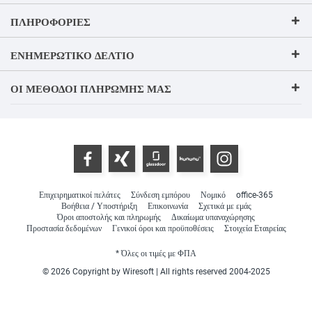
ΠΛΗΡΟΦΟΡΊΕΣ
ΕΝΗΜΕΡΩΤΙΚΌ ΔΕΛΤΊΟ
ΟΙ ΜΈΘΟΔΟΙ ΠΛΗΡΩΜΉΣ ΜΑΣ
Επιχειρηματικοί πελάτες
Σύνδεση εμπόρου
Νομικό
office-365
Βοήθεια / Υποστήριξη
Επικοινωνία
Σχετικά με εμάς
Όροι αποστολής και πληρωμής
Δικαίωμα υπαναχώρησης
Προστασία δεδομένων
Γενικοί όροι και προϋποθέσεις
Στοιχεία Εταιρείας
* Όλες οι τιμές με ΦΠΑ
© 2026 Copyright by Wiresoft | All rights reserved 2004-2025