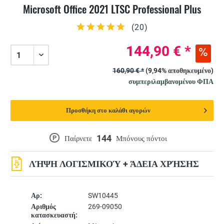
Microsoft Office 2021 LTSC Professional Plus
(
20
)
144,90 € *
160,90 € *
(9,94% αποθηκευμένο)
συμπεριλαμβανομένου ΦΠΑ
Προσθήκη στο καλάθι αγορών
144
P
Παίρνετε
Μπόνους πόντοι
ΛΉΨΗ ΛΟΓΙΣΜΙΚΟΎ + ΆΔΕΙΑ ΧΡΉΣΗΣ
Αρ:
SW10445
Αριθμός
269-09050
κατασκευαστή: