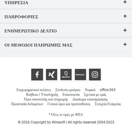
ΥΠΗΡΕΣΊΑ
ΠΛΗΡΟΦΟΡΊΕΣ
ΕΝΗΜΕΡΩΤΙΚΌ ΔΕΛΤΊΟ
ΟΙ ΜΈΘΟΔΟΙ ΠΛΗΡΩΜΉΣ ΜΑΣ
Επιχειρηματικοί πελάτες
Σύνδεση εμπόρου
Νομικό
office-365
Βοήθεια / Υποστήριξη
Επικοινωνία
Σχετικά με εμάς
Όροι αποστολής και πληρωμής
Δικαίωμα υπαναχώρησης
Προστασία δεδομένων
Γενικοί όροι και προϋποθέσεις
Στοιχεία Εταιρείας
* Όλες οι τιμές με ΦΠΑ
© 2026 Copyright by Wiresoft | All rights reserved 2004-2025