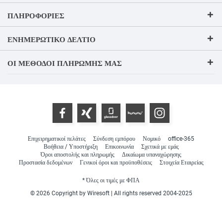
ΠΛΗΡΟΦΟΡΊΕΣ
ΕΝΗΜΕΡΩΤΙΚΌ ΔΕΛΤΊΟ
ΟΙ ΜΈΘΟΔΟΙ ΠΛΗΡΩΜΉΣ ΜΑΣ
Επιχειρηματικοί πελάτες
Σύνδεση εμπόρου
Νομικό
office-365
Βοήθεια / Υποστήριξη
Επικοινωνία
Σχετικά με εμάς
Όροι αποστολής και πληρωμής
Δικαίωμα υπαναχώρησης
Προστασία δεδομένων
Γενικοί όροι και προϋποθέσεις
Στοιχεία Εταιρείας
* Όλες οι τιμές με ΦΠΑ
© 2026 Copyright by Wiresoft | All rights reserved 2004-2025