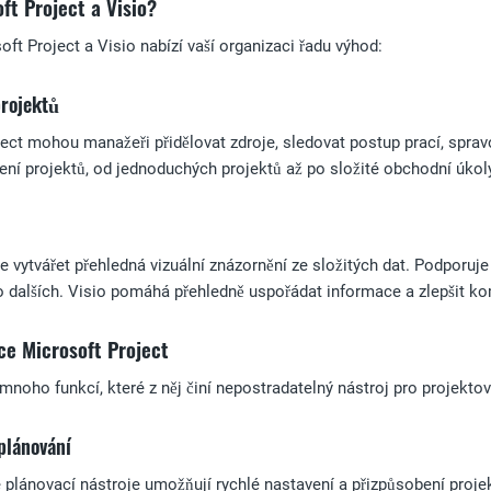
ft Project a Visio?
ft Project a Visio nabízí vaší organizaci řadu výhod:
projektů
ect mohou manažeři přidělovat zdroje, sledovat postup prací, spravo
zení projektů, od jednoduchých projektů až po složité obchodní úkol
 vytvářet přehledná vizuální znázornění ze složitých dat. Podporuje
 dalších. Visio pomáhá přehledně uspořádat informace a zlepšit ko
ce Microsoft Project
 mnoho funkcí, které z něj činí nepostradatelný nástroj pro projekto
 plánování
plánovací nástroje umožňují rychlé nastavení a přizpůsobení projek