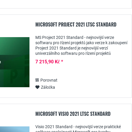
MICROSOFT PROJECT 2021 LTSC STANDARD
MS Project 2021 Standard - nejnovější verze
softwaru pro řízení projektů jako verze k zakoupení
Project 2021 Standard je nejnovější verzí
univerzálního softwaru pro řízení projektů
společnosti Microsoft, který je určen především
7 215,90 Kč *
malým a...
Porovnat
Záložka
MICROSOFT VISIO 2021 LTSC STANDARD
Visio 2021 Standard - nejnovější verze praktické