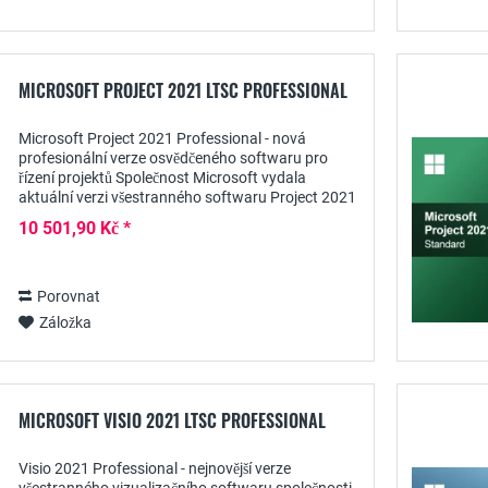
MICROSOFT PROJECT 2021 LTSC PROFESSIONAL
Microsoft Project 2021 Professional - nová
profesionální verze osvědčeného softwaru pro
řízení projektů Společnost Microsoft vydala
aktuální verzi všestranného softwaru Project 2021
Professional, který je nepostradatelný jako systém
10 501,90 Kč *
pro...
Porovnat
Záložka
MICROSOFT VISIO 2021 LTSC PROFESSIONAL
Visio 2021 Professional - nejnovější verze