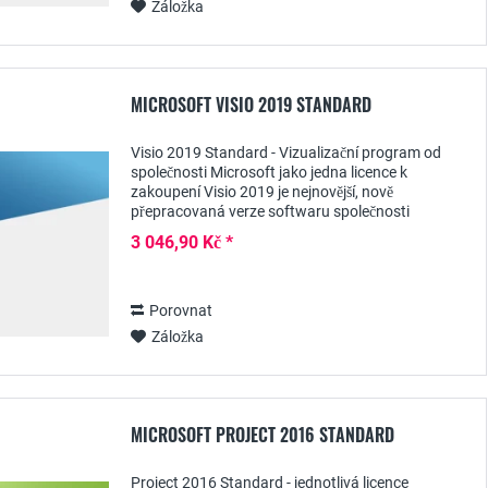
Záložka
MICROSOFT VISIO 2019 STANDARD
Visio 2019 Standard - Vizualizační program od
společnosti Microsoft jako jedna licence k
zakoupení Visio 2019 je nejnovější, nově
přepracovaná verze softwaru společnosti
Microsoft pro profesionální vizualizaci technických
3 046,90 Kč *
i obchodních...
Porovnat
Záložka
MICROSOFT PROJECT 2016 STANDARD
Project 2016 Standard - jednotlivá licence