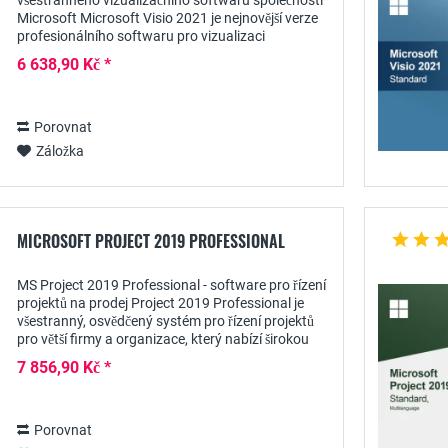
všestranného vizualizačního softwaru společnosti
Microsoft Microsoft Visio 2021 je nejnovější verze
profesionálního softwaru pro vizualizaci
nejrůznějších procesů a diagramů - jak v
6 638,90 Kč *
obchodní,...
Porovnat
Záložka
MICROSOFT PROJECT 2019 PROFESSIONAL
MS Project 2019 Professional - software pro řízení
projektů na prodej Project 2019 Professional je
všestranný, osvědčený systém pro řízení projektů
pro větší firmy a organizace, který nabízí širokou
škálu praktických podnikových funkcí...
7 856,90 Kč *
Porovnat