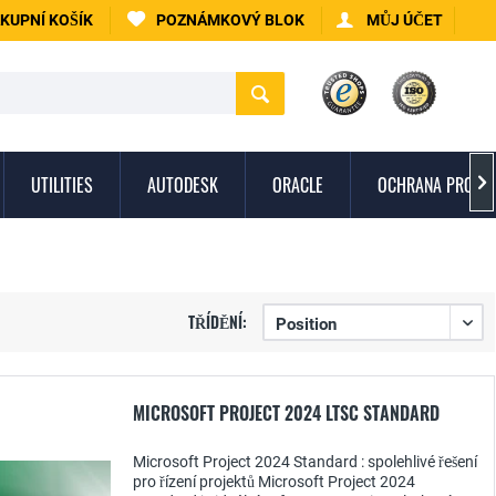
KUPNÍ KOŠÍK
POZNÁMKOVÝ BLOK
MŮJ ÚČET
UTILITIES
AUTODESK
ORACLE
OCHRANA PROTI 

TŘÍDĚNÍ:
MICROSOFT PROJECT 2024 LTSC STANDARD
Microsoft Project 2024 Standard : spolehlivé řešení
pro řízení projektů Microsoft Project 2024