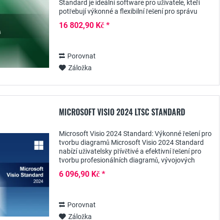
Standard je ideální software pro uživatele, kteří
potřebují výkonné a flexibilní řešení pro správu
svých projektů. Tato verze poskytuje...
16 802,90 Kč *
Porovnat
Záložka
MICROSOFT VISIO 2024 LTSC STANDARD
Microsoft Visio 2024 Standard: Výkonné řešení pro
tvorbu diagramů Microsoft Visio 2024 Standard
nabízí uživatelsky přívětivé a efektivní řešení pro
tvorbu profesionálních diagramů, vývojových
diagramů a vizualizací. Ať už jde o plánování...
6 096,90 Kč *
Porovnat
Záložka