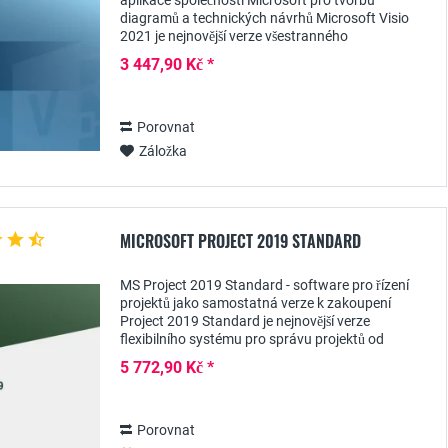
aplikace společnosti Microsoft pro tvorbu
diagramů a technických návrhů Microsoft Visio
2021 je nejnovější verze všestranného
vizualizačního softwaru, který lze použít k
3 447,90 Kč *
vytváření velkého...
Porovnat
Záložka
MICROSOFT PROJECT 2019 STANDARD
MS Project 2019 Standard - software pro řízení
projektů jako samostatná verze k zakoupení
Project 2019 Standard je nejnovější verze
flexibilního systému pro správu projektů od
společnosti Microsoft, která je určena především
5 772,90 Kč *
pro malé a...
Porovnat