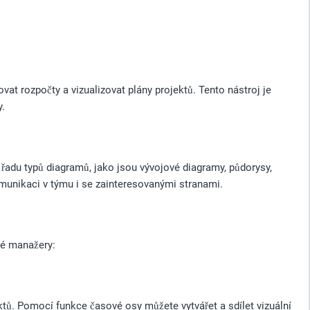
vat rozpočty a vizualizovat plány projektů. Tento nástroj je
y.
 řadu typů diagramů, jako jsou vývojové diagramy, půdorysy,
munikaci v týmu i se zainteresovanými stranami.
vé manažery:
tů. Pomocí funkce časové osy můžete vytvářet a sdílet vizuální