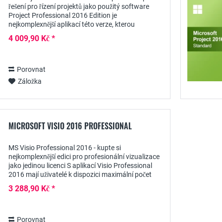
řešení pro řízení projektů jako použitý software
Project Professional 2016 Edition je
nejkomplexnější aplikací této verze, kterou
společnost Microsoft vyvinula pro plánování a
4 009,90 Kč *
nasazení,...
Porovnat
Záložka
MICROSOFT VISIO 2016 PROFESSIONAL
MS Visio Professional 2016 - kupte si
nejkomplexnější edici pro profesionální vizualizace
jako jedinou licenci S aplikací Visio Professional
2016 mají uživatelé k dispozici maximální počet
nástrojů a šablon pro profesionální tvorbu...
3 288,90 Kč *
Porovnat