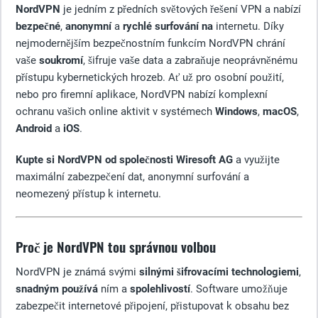
NordVPN
je jedním z předních světových řešení VPN a nabízí
bezpečné
,
anonymní
a
rychlé surfování na
internetu. Díky
nejmodernějším bezpečnostním funkcím NordVPN chrání
vaše
soukromí
, šifruje vaše data a zabraňuje neoprávněnému
přístupu kybernetických hrozeb. Ať už pro osobní použití,
nebo pro firemní aplikace, NordVPN nabízí komplexní
ochranu vašich online aktivit v systémech
Windows
,
macOS
,
Android
a
iOS
.
Kupte si NordVPN od společnosti Wiresoft AG
a využijte
maximální zabezpečení dat, anonymní surfování a
neomezený přístup k internetu.
Proč je NordVPN tou správnou volbou
NordVPN je známá svými
silnými šifrovacími technologiemi
,
snadným používá
ním a
spolehlivostí
. Software umožňuje
zabezpečit internetové připojení, přistupovat k obsahu bez