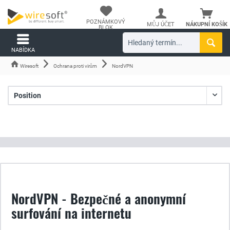
POZNÁMKOVÝ
MŮJ ÚČET
NÁKUPNÍ KOŠÍK
BLOK
NABÍDKA
Wiresoft
Ochrana proti virům
NordVPN
NordVPN - Bezpečné a anonymní
surfování na internetu