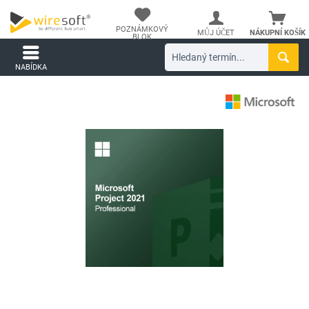
POZNÁMKOVÝ
MŮJ ÚČET
NÁKUPNÍ KOŠÍK
BLOK
NABÍDKA