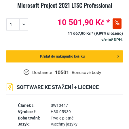
Microsoft Project 2021 LTSC Professional
10 501,90 Kč *
11 667,90 Kč *
(9,99% uloženo)
včetně DPH.
Přidat do nákupního košíku
10501
P
Dostanete
Bonusové body
SOFTWARE KE STAŽENÍ + LICENCE
Článek č:
SW10447
Výrobce č:
H30-05939
Doba trvání:
Trvale platné
Jazyk:
Všechny jazyky