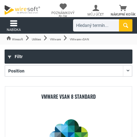
POZNÁMKOVÝ
MŮJ ÚČET
NÁKUPNÍ KOŠÍK
BLOK
NABÍDKA
Wiresoft
Utilities
VMware
VMware vSAN
Filtr
VMWARE VSAN 8 STANDARD