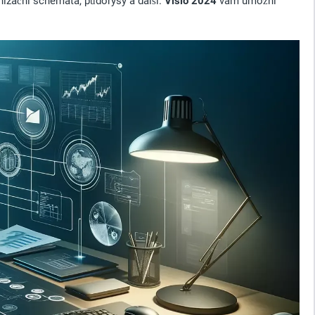
anizační schémata, půdorysy a další.
Visio 2024
vám umožní