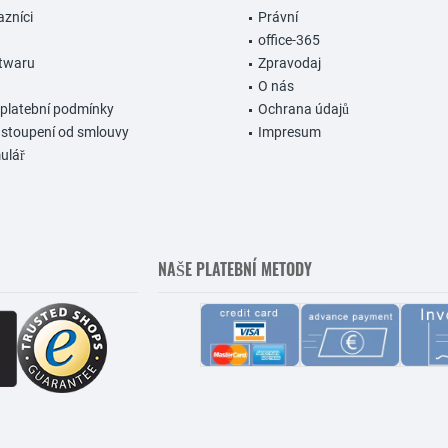
azníci
Právní
office-365
ftwaru
Zpravodaj
O nás
 platební podmínky
Ochrana údajů
dstoupení od smlouvy
Impresum
ulář
NAŠE PLATEBNÍ METODY