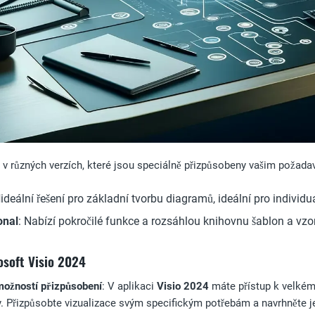
i v různých verzích, které jsou speciálně přizpůsobeny vašim požad
d
ideální řešení pro základní tvorbu diagramů, ideální pro individu
onal
: Nabízí pokročilé funkce a rozsáhlou knihovnu šablon a vzorů
osoft Visio 2024
možností přizpůsobení
: V aplikaci
Visio 2024
máte přístup k velkému
y. Přizpůsobte vizualizace svým specifickým potřebám a navrhněte j