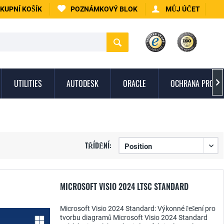
KUPNÍ KOŠÍK
POZNÁMKOVÝ BLOK
MŮJ ÚČET
UTILITIES
AUTODESK
ORACLE
OCHRANA PROTI 

TŘÍDĚNÍ:
MICROSOFT VISIO 2024 LTSC STANDARD
Microsoft Visio 2024 Standard: Výkonné řešení pro
tvorbu diagramů Microsoft Visio 2024 Standard