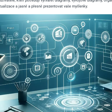
 uživatele, kteří potřebují vytvářet diagramy, vývojové diagramy, org
zualizace a jasně a přesně prezentovat vaše myšlenky.