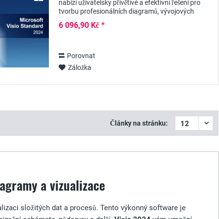
nabízí uživatelsky přívětivé a efektivní řešení pro
tvorbu profesionálních diagramů, vývojových
diagramů a vizualizací. Ať už jde o plánování...
6 096,90 Kč *
Porovnat
Záložka
Články na stránku:
iagramy a vizualizace
lizaci složitých dat a procesů. Tento výkonný software je