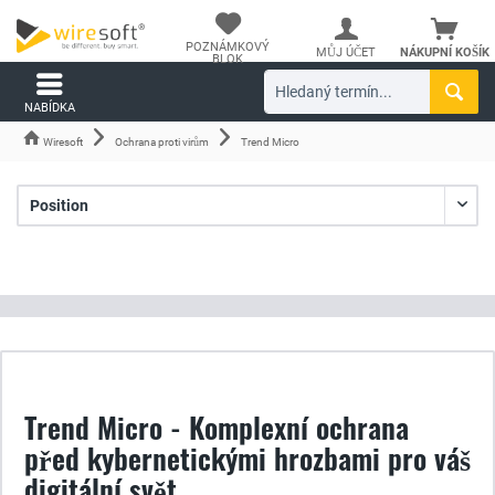
POZNÁMKOVÝ
MŮJ ÚČET
NÁKUPNÍ KOŠÍK
BLOK
NABÍDKA
Wiresoft
Ochrana proti virům
Trend Micro
Trend Micro - Komplexní ochrana
před kybernetickými hrozbami pro váš
digitální svět