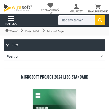
POZNÁMKOVÝ
MŮJ ÚČET
NÁKUPNÍ KOŠÍK
BLOK
NABÍDKA
Wiresoft
Project & Visio
Microsoft Project
Filtr
MICROSOFT PROJECT 2024 LTSC STANDARD