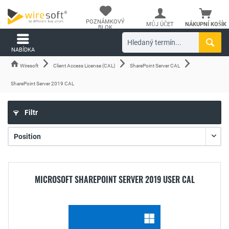
POZNÁMKOVÝ
MŮJ ÚČET
NÁKUPNÍ KOŠÍK
BLOK
NABÍDKA
Wiresoft
Client Access License (CAL)
SharePoint Server CAL
SharePoint Server 2019 CAL
Filtr
MICROSOFT SHAREPOINT SERVER 2019 USER CAL