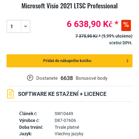
Microsoft Visio 2021 LTSC Professional
6 638,90 Kč *
7 375,90 Kč *
(9,99% uloženo)
včetně DPH.
Přidat do nákupního košíku
6638
P
Dostanete
Bonusové body
SOFTWARE KE STAŽENÍ + LICENCE
Článek č:
SW10449
Výrobce č:
D87-07606
Doba trvání:
Trvale platné
Jazyk:
Všechny jazyky