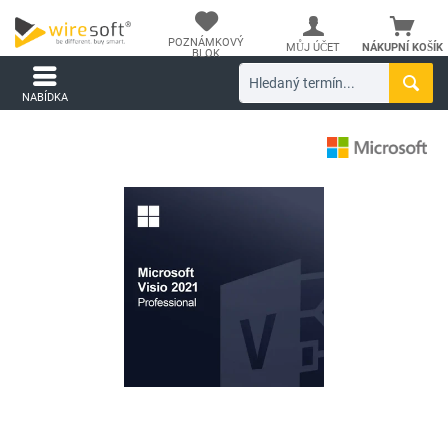
POZNÁMKOVÝ
MŮJ ÚČET
NÁKUPNÍ KOŠÍK
BLOK
NABÍDKA