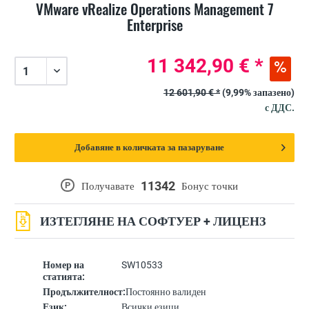
VMware vRealize Operations Management 7
Enterprise
11 342,90 € *
12 601,90 € *
(9,99% запазено)
с ДДС.
Добавяне в количката за пазаруване
11342
P
Получавате
Бонус точки
ИЗТЕГЛЯНЕ НА СОФТУЕР + ЛИЦЕНЗ
Номер на
SW10533
статията:
Продължителност:
Постоянно валиден
Език:
Всички езици