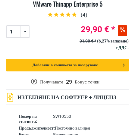
VMware Thinapp Enterprise 5
(
4
)
29,90 € *
31,90 € *
(6,27% запазено)
с ДДС.
Добавяне в количката за пазаруване
29
P
Получавате
Бонус точки
ИЗТЕГЛЯНЕ НА СОФТУЕР + ЛИЦЕНЗ
Номер на
SW10550
статията:
Продължителност:
Постоянно валиден
Език:
Всички езици