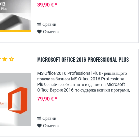
допълнение към актуалните, мощни версии на...
39,90 € *
Сравни
Отметка
MICROSOFT OFFICE 2016 PROFESSIONAL PLUS
MS Office 2016 Professional Plus - решаващото
повече за бизнеса MS Office 2016 Professional
Plus е най-всеобхватното издание на Microsoft
Office-Версия 2016, то съдържа всички програми,
които са необходими в една компания не само за...
79,90 € *
Сравни
Отметка