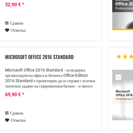
от което се нуждае един съвременен офис софтуер,
32,90 € *
за да...
Сравни
Отметка
MICROSOFT OFFICE 2016 STANDARD
Microsoft Office 2016 Standard - за модерна
организация на офиса и бизнеса Office-Edition
2016 Standard е проектиран да се справя с всички
типични задачи на съвременния бизнес - и много
повече: Много практични, интуитивни
69,90 € *
инструменти...
Сравни
Отметка