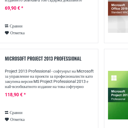
изданието Standard той съдържа доказаните
програми Word, Excel, PowerPoint, Outlook, както
69,90 € *
и...
Сравни
Отметка
MICROSOFT PROJECT 2013 PROFESSIONAL
Project 2013 Professional - софтуерът на Microsoft
за управление на проекти за професионалисти като
закупена версия MS Project Professional 2013 е
най-всеобхватното издание на това софтуерно
решение на Microsoft, което покрива...
118,90 € *
Сравни
Отметка