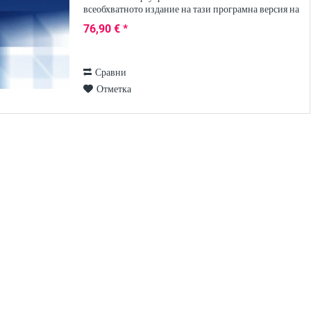
всеобхватното издание на тази програмна версия на
Visio на Microsoft; то не само съдържа...
76,90 € *
Сравни
Отметка