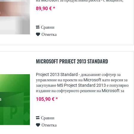
на Microsoft за продуктивна работа - с мощните,
универсални програми за създаване и
89,90 € *
проектиране...
Сравни
Отметка
MICROSOFT PROJECT 2013 STANDARD
Project 2013 Standard - доказаният софтуер за
управление на проекти на Microsoft като версия за
закупуване MS Project Standard 2013 е популярно
издание на софтуерното решение на Microsoft за
регистриране, планиране, както и за...
105,90 € *
Сравни
Отметка