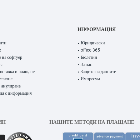
ИНФОРМАЦИЯ
енти
Юридически
р
office-365
 на софтуер
Бюлетин
 с
За нас
доставка и плащане
Защита на данните
тегляне
Импресум
 анулиране
ия с информация
ИН
НАШИТЕ МЕТОДИ НА ПЛАЩАНЕ