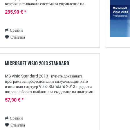
версия на гъвкавата система за управление на
проекти на Microsoft, предназначена предимно за
235,90 € *
МСП и...
Сравни
Отметка
MICROSOFT VISIO 2013 STANDARD
MS Visio Standard 2013 - купете доказаната
програма за професионални визуализации като
използван софтуер Visio Standard 2013 предлага
широк набор от шаблони за създаване на диаграми
в много бизнес области: по този начин могат да се...
57,90 € *
Сравни
Отметка