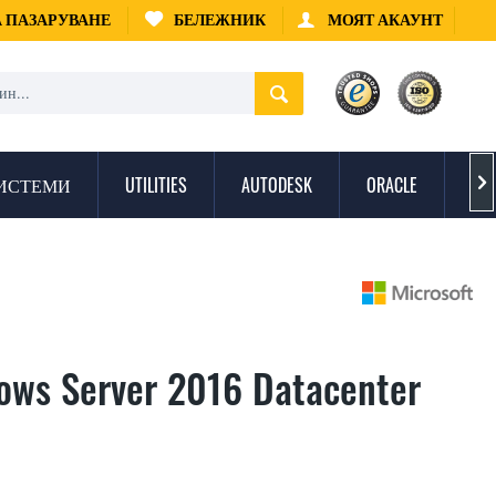
А ПАЗАРУВАНЕ
БЕЛЕЖНИК
МОЯТ АКАУНТ
ИСТЕМИ
UTILITIES
AUTODESK
ORACLE
ЗА

ows Server 2016 Datacenter