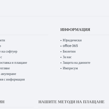
ИНФОРМАЦИЯ
енти
Юридически
р
office-365
 на софтуер
Бюлетин
 с
За нас
доставка и плащане
Защита на данните
тегляне
Импресум
 анулиране
ия с информация
ИН
НАШИТЕ МЕТОДИ НА ПЛАЩАНЕ