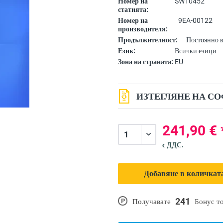
Номер на
SW10452
статията:
Номер на
9EA-00122
производителя:
Продължителност:
Постоянно 
Език:
Всички езици
Зона на страната:
EU
ИЗТЕГЛЯНЕ НА СО
241,90 € 
с ДДС.
Добавяне в количката
241
P
Получавате
Бонус т