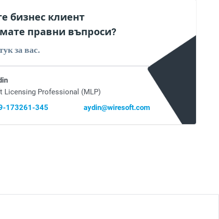
те бизнес клиент
мате правни въпроси?
тук за вас.
din
t Licensing Professional (MLP)
69-173261-345
aydin@wiresoft.com