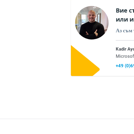
Вие с
или и
Аз съм 
Kadir Ay
Microsof
+49 (0)