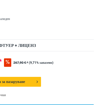
валиден
ФТУЕР + ЛИЦЕНЗ
*
267,90 € *
(9,71% запазено)
 за пазаруване
очки