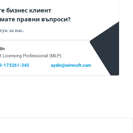
те бизнес клиент
мате правни въпроси?
тук за вас.
din
t Licensing Professional (MLP)
69-173261-345
aydin@wiresoft.com