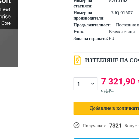
Номер на
SW10153
статията:
Номер на
7JQ-01607
производителя:
Продължителност:
Постоянно 
Език:
Всички езици
Зона на страната:
EU
ИЗТЕГЛЯНЕ НА СО
7 321,90 
с ДДС.
Добавяне в количката
7321
P
Получавате
Бонус 