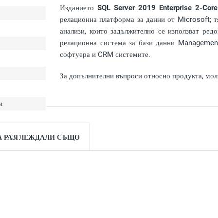
Изданието
SQL Server 2019 Enterprise 2-Core
релационна платформа за данни от Microsoft; т
анализи, които задължително се използват ред
релационна система за бази данни Management
софтуера и CRM системите.
За допълнителни въпроси относно продукта, моля
з
А РАЗГЛЕЖДАЛИ СЪЩО