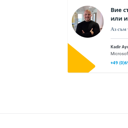
Вие с
или и
Аз съм 
Kadir Ay
Microsof
+49 (0)