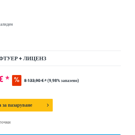
валиден
ФТУЕР + ЛИЦЕНЗ
€ *
8 133,90 € *
(9,98% запазено)
 за пазаруване
точки