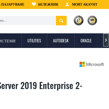
А ПАЗАРУВАНЕ
БЕЛЕЖНИК
МОЯТ АКАУНТ
ИСТЕМИ
UTILITIES
AUTODESK
ORACLE
ЗА

Server 2019 Enterprise 2-