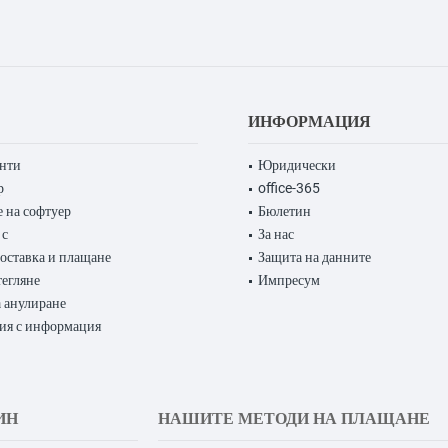
ИНФОРМАЦИЯ
енти
Юридически
р
office-365
 на софтуер
Бюлетин
 с
За нас
доставка и плащане
Защита на данните
тегляне
Импресум
 анулиране
ия с информация
ИН
НАШИТЕ МЕТОДИ НА ПЛАЩАНЕ