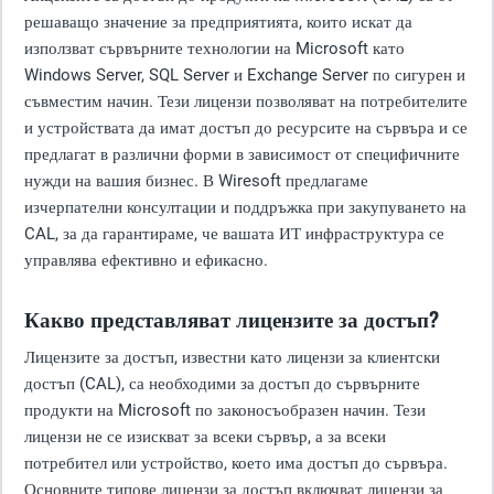
решаващо значение за предприятията, които искат да
използват сървърните технологии на Microsoft като
Windows Server, SQL Server и Exchange Server по сигурен и
съвместим начин. Тези лицензи позволяват на потребителите
и устройствата да имат достъп до ресурсите на сървъра и се
предлагат в различни форми в зависимост от специфичните
нужди на вашия бизнес. В Wiresoft предлагаме
изчерпателни консултации и поддръжка при закупуването на
CAL, за да гарантираме, че вашата ИТ инфраструктура се
управлява ефективно и ефикасно.
Какво представляват лицензите за достъп?
Лицензите за достъп, известни като лицензи за клиентски
достъп (CAL), са необходими за достъп до сървърните
продукти на Microsoft по законосъобразен начин. Тези
лицензи не се изискват за всеки сървър, а за всеки
потребител или устройство, което има достъп до сървъра.
Основните типове лицензи за достъп включват лицензи за