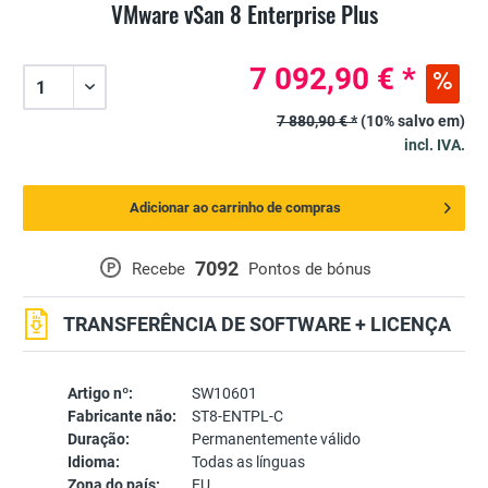
VMware vSan 8 Enterprise Plus
7 092,90 € *
7 880,90 € *
(10% salvo em)
incl. IVA.
Adicionar ao carrinho de compras
7092
P
Recebe
Pontos de bónus
TRANSFERÊNCIA DE SOFTWARE + LICENÇA
Artigo nº:
SW10601
Fabricante não:
ST8-ENTPL-C
Duração:
Permanentemente válido
Idioma:
Todas as línguas
Zona do país:
EU