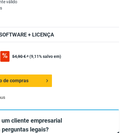
te válido
as
SOFTWARE + LICENÇA
54,90 € *
(9,11% salvo em)
ho de compras
nus
 um cliente empresarial
 perguntas legais?