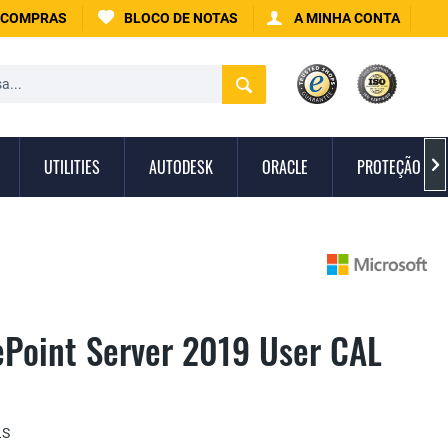
 COMPRAS
BLOCO DE NOTAS
A MINHA CONTA
UTILITIES
AUTODESK
ORACLE
PROTEÇÃO CON

ePoint Server 2019 User CAL
LS