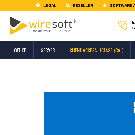
LEGAL
RESELLER
SOFTWARE 
A
+
OFFICE
SERVER
CLIENT ACCESS LICENSE (CAL)