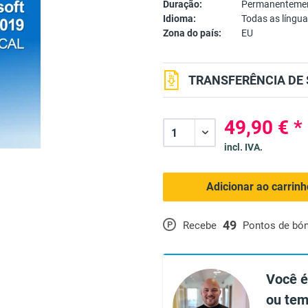
Duração:
Permanentemen
Idioma:
Todas as língu
Zona do país:
EU
TRANSFERÊNCIA DE 
49,90 € *
incl. IVA.
Adicionar ao carrin
49
P
Recebe
Pontos de bó
Você é
ou tem