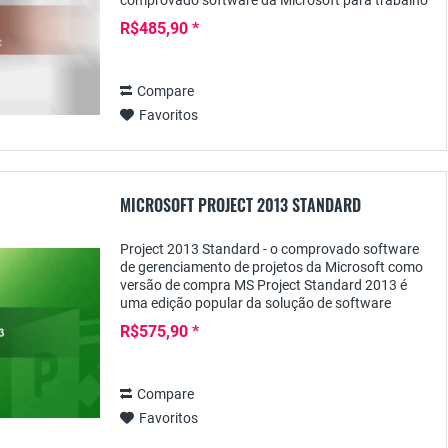
comprovado software da Microsoft para trabalho
produtivo - com os programas poderosos e
R$485,90 *
versáteis para a...
Compare
Favoritos
MICROSOFT PROJECT 2013 STANDARD
Project 2013 Standard - o comprovado software
de gerenciamento de projetos da Microsoft como
versão de compra MS Project Standard 2013 é
uma edição popular da solução de software
Microsoft para gravação, planejamento, assim
R$575,90 *
como para...
Compare
Favoritos