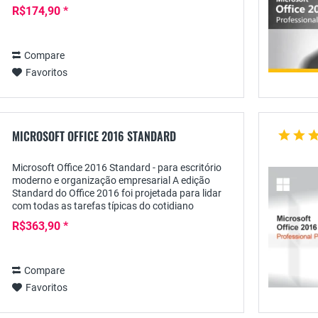
um software de escritório moderno precisa para...
R$174,90 *
Compare
Favoritos
MICROSOFT OFFICE 2016 STANDARD
Microsoft Office 2016 Standard - para escritório
moderno e organização empresarial A edição
Standard do Office 2016 foi projetada para lidar
com todas as tarefas típicas do cotidiano
empresarial moderno - e muito mais: muitas
R$363,90 *
ferramentas...
Compare
Favoritos