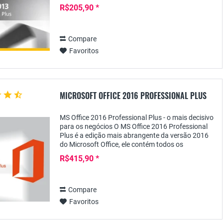
Office. Além das versões atuais e poderosas do...
R$205,90 *
Compare
Favoritos
MICROSOFT OFFICE 2016 PROFESSIONAL PLUS
MS Office 2016 Professional Plus - o mais decisivo
para os negócios O MS Office 2016 Professional
Plus é a edição mais abrangente da versão 2016
do Microsoft Office, ele contém todos os
programas necessários em uma empresa não
R$415,90 *
apenas...
Compare
Favoritos