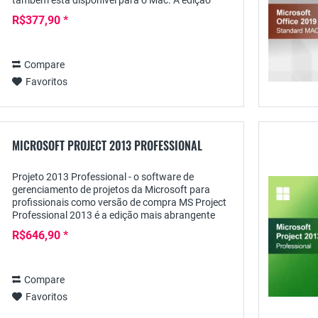
também está disponível para o Mac. A edição
padrão contém os programas comprovados Word,
R$377,90 *
Excel,...
Compare
Favoritos
MICROSOFT PROJECT 2013 PROFESSIONAL
Projeto 2013 Professional - o software de
gerenciamento de projetos da Microsoft para
profissionais como versão de compra MS Project
Professional 2013 é a edição mais abrangente
desta solução de software da Microsoft para
R$646,90 *
cobrir os mais...
Compare
Favoritos