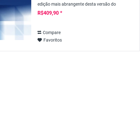
edição mais abrangente desta versão do
programa Visio da Microsoft; não só contém
R$409,90 *
consideravelmente...
Compare
Favoritos