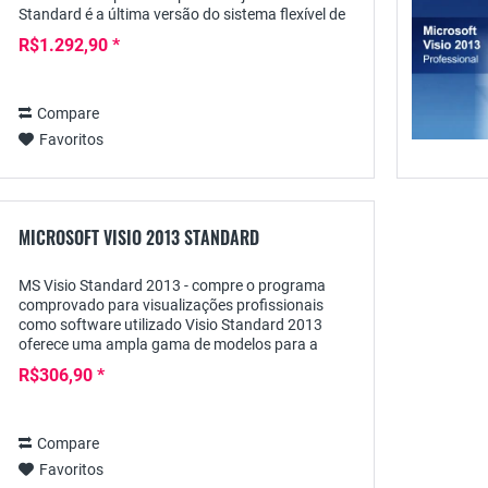
Standard é a última versão do sistema flexível de
gerenciamento de projetos da Microsoft, que se
R$1.292,90 *
destina...
Compare
Favoritos
MICROSOFT VISIO 2013 STANDARD
MS Visio Standard 2013 - compre o programa
comprovado para visualizações profissionais
como software utilizado Visio Standard 2013
oferece uma ampla gama de modelos para a
criação de diagramas em muitas áreas de
R$306,90 *
negócios: com ele, tanto...
Compare
Favoritos