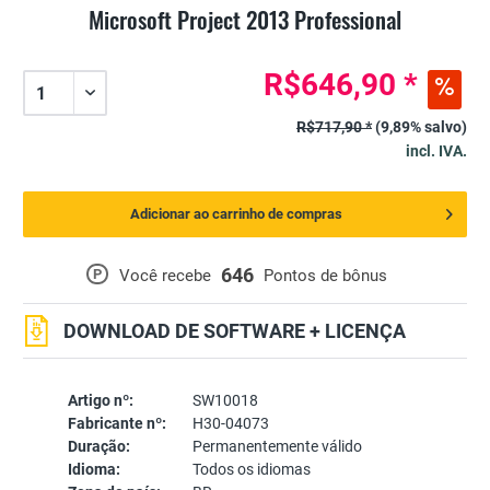
Microsoft Project 2013 Professional
R$646,90 *
R$717,90 *
(9,89% salvo)
incl. IVA.
Adicionar ao carrinho de compras
646
P
Você recebe
Pontos de bônus
DOWNLOAD DE SOFTWARE + LICENÇA
Artigo nº:
SW10018
Fabricante nº:
H30-04073
Duração:
Permanentemente válido
Idioma:
Todos os idiomas