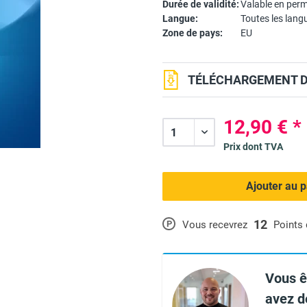
Durée de validité:
Valable en per
Langue:
Toutes les lang
Zone de pays:
EU
TÉLÉCHARGEMENT DU
12,90 € *
Prix dont TVA
Ajouter au p
12
P
Vous recevrez
Points
Vous ê
avez d