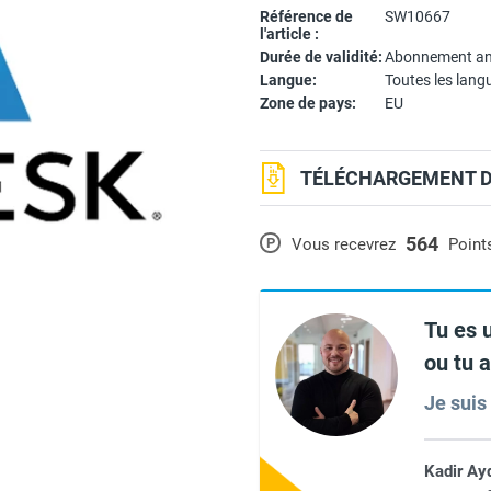
Référence de
SW10667
l'article :
Durée de validité:
Abonnement an
Langue:
Toutes les lang
Zone de pays:
EU
TÉLÉCHARGEMENT DU
564
P
Vous recevrez
Point
Tu es 
ou tu 
Je suis 
Kadir Ay