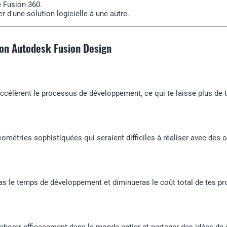
e Fusion 360.
r d'une solution logicielle à une autre.
ion Autodesk Fusion Design
ccélèrent le processus de développement, ce qui te laisse plus de 
métries sophistiquées qui seraient difficiles à réaliser avec des o
ras le temps de développement et diminueras le coût total de tes pro
llaborer efficacement dans le monde entier et partager des idées de