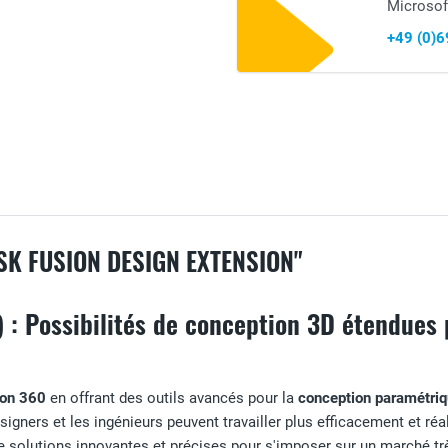
Microsof
+49 (0)
SK FUSION DESIGN EXTENSION"
) : Possibilités de conception 3D étendue
ion 360
en offrant des outils avancés pour la
conception paramétri
esigners et les ingénieurs peuvent travailler plus efficacement et ré
de solutions innovantes et précises pour s'imposer sur un marché tr