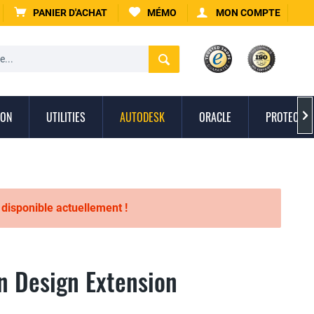
PANIER D'ACHAT
MÉMO
MON COMPTE
ION
UTILITIES
AUTODESK
ORACLE
PROTECTIO

s disponible actuellement !
n Design Extension