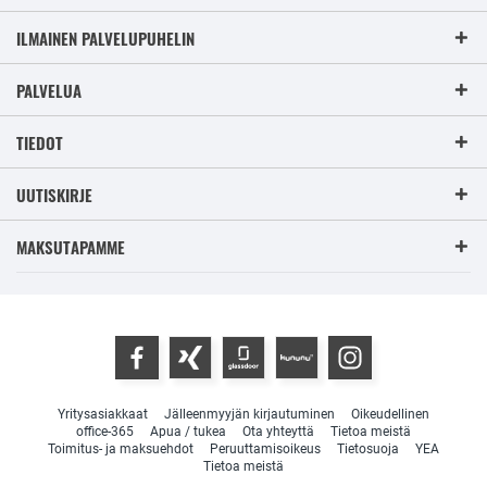
ILMAINEN PALVELUPUHELIN
PALVELUA
TIEDOT
UUTISKIRJE
MAKSUTAPAMME
Yritysasiakkaat
Jälleenmyyjän kirjautuminen
Oikeudellinen
office-365
Apua / tukea
Ota yhteyttä
Tietoa meistä
Toimitus- ja maksuehdot
Peruuttamisoikeus
Tietosuoja
YEA
Tietoa meistä