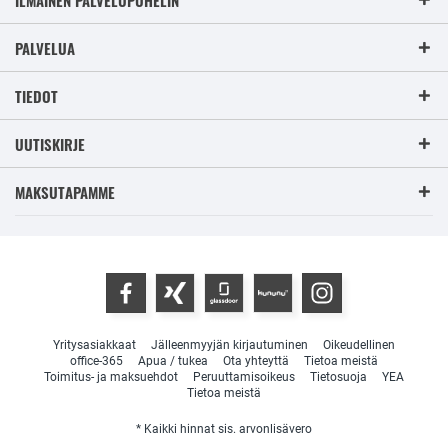
PALVELUA
TIEDOT
UUTISKIRJE
MAKSUTAPAMME
Yritysasiakkaat
Jälleenmyyjän kirjautuminen
Oikeudellinen
office-365
Apua / tukea
Ota yhteyttä
Tietoa meistä
Toimitus- ja maksuehdot
Peruuttamisoikeus
Tietosuoja
YEA
Tietoa meistä
* Kaikki hinnat sis. arvonlisävero