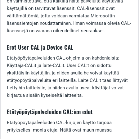
on varmistettava, että kaikilla näitä palveluita käyttävillä
käyttäjillä on tarvittavat lisenssit. CAL-lisenssit ovat
välttämättömiä, jotta voidaan varmistaa Microsoftin
lisenssiehtojen noudattaminen. Ilman voimassa olevia CAL-
lisenssejä on vaarana oikeudelliset seuraukset.
Erot User CAL ja Device CAL
Etätyöpöytäpalveluiden CAL-ohjelmia on kahdenlaisia:
Käyttäjä-CALit ja laite-CALit. User CAL:t on sidottu
yksittäisiin käyttäjiin, ja niiden avulla he voivat käyttää
etätyöpöytäpalveluita eri laitteilla. Laite CAL:t taas liittyvät
tiettyihin laitteisiin, ja niiden avulla useat käyttäjät voivat
kirjautua sisään kyseiseltä laitteelta.
Etätyöpöytäpalveluiden CAL:ien edut
Etätyöpöytäpalveluiden CAL-kirjojen käyttö tarjoaa
yrityksellesi monia etuja. Näitä ovat muun muassa