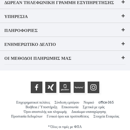
ΔΩΡΕΆΝ ΤΗΛΕΦΩΝΙΚΉ ΓΡΑΜΜΉ ΕΞΥΠΗΡΈΤΗΣΗΣ
ΥΠΗΡΕΣΊΑ
ΠΛΗΡΟΦΟΡΊΕΣ
ΕΝΗΜΕΡΩΤΙΚΌ ΔΕΛΤΊΟ
ΟΙ ΜΈΘΟΔΟΙ ΠΛΗΡΩΜΉΣ ΜΑΣ
Επιχειρηματικοί πελάτες
Σύνδεση εμπόρου
Νομικό
office-365
Βοήθεια / Υποστήριξη
Επικοινωνία
Σχετικά με εμάς
Όροι αποστολής και πληρωμής
Δικαίωμα υπαναχώρησης
Προστασία δεδομένων
Γενικοί όροι και προϋποθέσεις
Στοιχεία Εταιρείας
* Όλες οι τιμές με ΦΠΑ