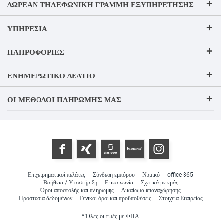
ΔΩΡΕΆΝ ΤΗΛΕΦΩΝΙΚΉ ΓΡΑΜΜΉ ΕΞΥΠΗΡΈΤΗΣΗΣ
ΥΠΗΡΕΣΊΑ
ΠΛΗΡΟΦΟΡΊΕΣ
ΕΝΗΜΕΡΩΤΙΚΌ ΔΕΛΤΊΟ
ΟΙ ΜΈΘΟΔΟΙ ΠΛΗΡΩΜΉΣ ΜΑΣ
Επιχειρηματικοί πελάτες
Σύνδεση εμπόρου
Νομικό
office-365
Βοήθεια / Υποστήριξη
Επικοινωνία
Σχετικά με εμάς
Όροι αποστολής και πληρωμής
Δικαίωμα υπαναχώρησης
Προστασία δεδομένων
Γενικοί όροι και προϋποθέσεις
Στοιχεία Εταιρείας
* Όλες οι τιμές με ΦΠΑ