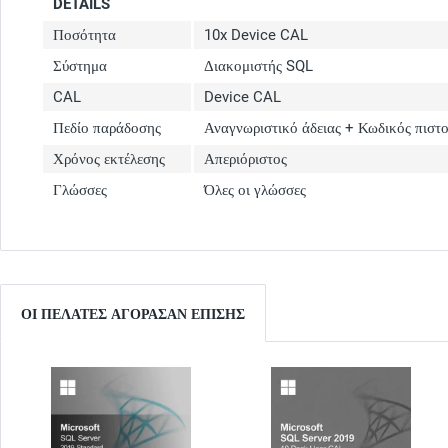
DETAILS
Ποσότητα
10x Device CAL
Σύστημα
Διακομιστής SQL
CAL
Device CAL
Πεδίο παράδοσης
Αναγνωριστικό άδειας + Κωδικός πιστ
Χρόνος εκτέλεσης
Απεριόριστος
Γλώσσες
Όλες οι γλώσσες
ΟΙ ΠΕΛΆΤΕΣ ΑΓΌΡΑΣΑΝ ΕΠΊΣΗΣ