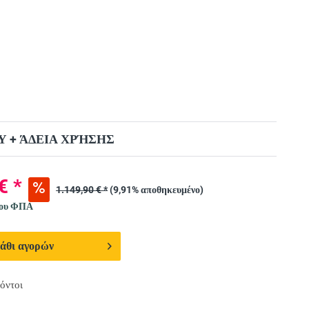
 + ΆΔΕΙΑ ΧΡΉΣΗΣ
€ *
1.149,90 € *
(9,91% αποθηκευμένο)
νου ΦΠΑ
άθι αγορών
όντοι