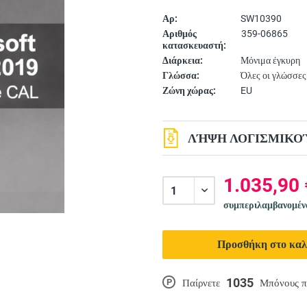
Αρ:
SW10390
Αριθμός
359-06865
κατασκευαστή:
Διάρκεια:
Μόνιμα έγκυρη
Γλώσσα:
Όλες οι γλώσσες
Ζώνη χώρας:
EU
ΛΉΨΗ ΛΟΓΙΣΜΙΚΟΎ
1.035,90 
συμπεριλαμβανομέ
Προσθήκη στο καλ
1035
P
Παίρνετε
Μπόνους π