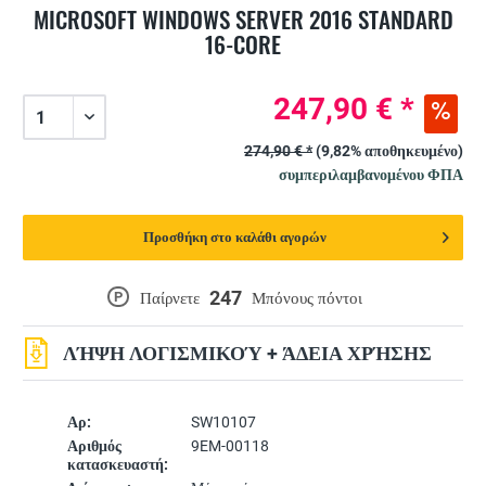
MICROSOFT WINDOWS SERVER 2016 STANDARD
16-CORE
247,90 € *
274,90 € *
(9,82% αποθηκευμένο)
συμπεριλαμβανομένου ΦΠΑ
Προσθήκη στο καλάθι αγορών
247
P
Παίρνετε
Μπόνους πόντοι
ΛΉΨΗ ΛΟΓΙΣΜΙΚΟΎ + ΆΔΕΙΑ ΧΡΉΣΗΣ
Αρ:
SW10107
Αριθμός
9EM-00118
κατασκευαστή: