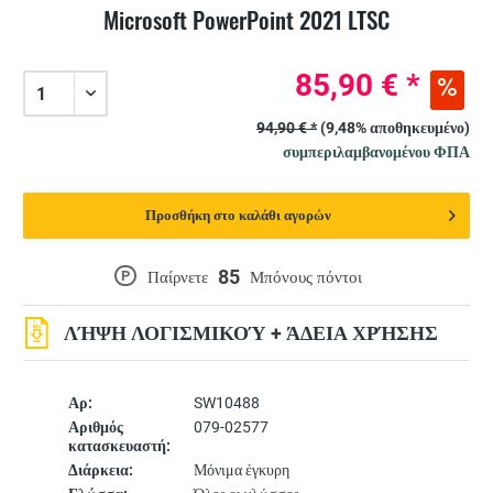
Microsoft PowerPoint 2021 LTSC
85,90 € *
94,90 € *
(9,48% αποθηκευμένο)
συμπεριλαμβανομένου ΦΠΑ
Προσθήκη στο καλάθι αγορών
85
P
Παίρνετε
Μπόνους πόντοι
ΛΉΨΗ ΛΟΓΙΣΜΙΚΟΎ + ΆΔΕΙΑ ΧΡΉΣΗΣ
Αρ:
SW10488
Αριθμός
079-02577
κατασκευαστή:
Διάρκεια:
Μόνιμα έγκυρη