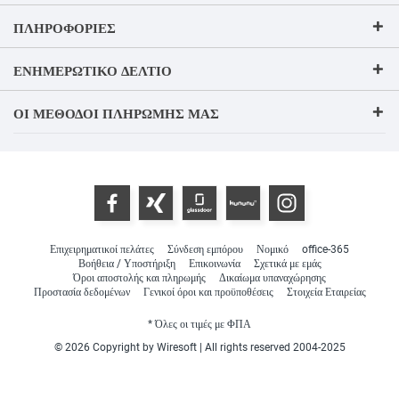
ΠΛΗΡΟΦΟΡΊΕΣ
ΕΝΗΜΕΡΩΤΙΚΌ ΔΕΛΤΊΟ
ΟΙ ΜΈΘΟΔΟΙ ΠΛΗΡΩΜΉΣ ΜΑΣ
Επιχειρηματικοί πελάτες
Σύνδεση εμπόρου
Νομικό
office-365
Βοήθεια / Υποστήριξη
Επικοινωνία
Σχετικά με εμάς
Όροι αποστολής και πληρωμής
Δικαίωμα υπαναχώρησης
Προστασία δεδομένων
Γενικοί όροι και προϋποθέσεις
Στοιχεία Εταιρείας
* Όλες οι τιμές με ΦΠΑ
© 2026 Copyright by Wiresoft | All rights reserved 2004-2025