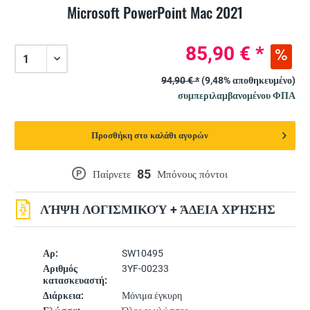
Microsoft PowerPoint Mac 2021
85,90 € *
94,90 € *
(9,48% αποθηκευμένο)
συμπεριλαμβανομένου ΦΠΑ
Προσθήκη στο καλάθι αγορών
85
P
Παίρνετε
Μπόνους πόντοι
ΛΉΨΗ ΛΟΓΙΣΜΙΚΟΎ + ΆΔΕΙΑ ΧΡΉΣΗΣ
Αρ:
SW10495
Αριθμός
3YF-00233
κατασκευαστή:
Διάρκεια:
Μόνιμα έγκυρη