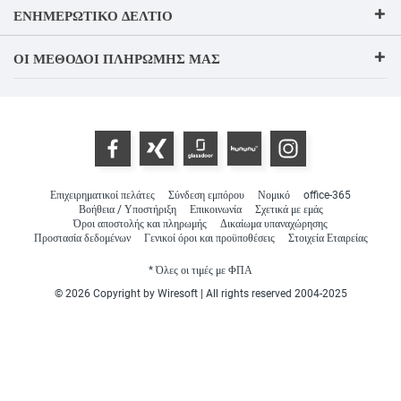
ΕΝΗΜΕΡΩΤΙΚΌ ΔΕΛΤΊΟ
ΟΙ ΜΈΘΟΔΟΙ ΠΛΗΡΩΜΉΣ ΜΑΣ
Επιχειρηματικοί πελάτες
Σύνδεση εμπόρου
Νομικό
office-365
Βοήθεια / Υποστήριξη
Επικοινωνία
Σχετικά με εμάς
Όροι αποστολής και πληρωμής
Δικαίωμα υπαναχώρησης
Προστασία δεδομένων
Γενικοί όροι και προϋποθέσεις
Στοιχεία Εταιρείας
* Όλες οι τιμές με ΦΠΑ
© 2026 Copyright by Wiresoft | All rights reserved 2004-2025