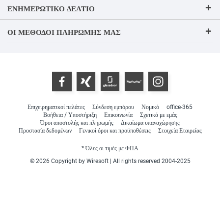
ΕΝΗΜΕΡΩΤΙΚΌ ΔΕΛΤΊΟ
ΟΙ ΜΈΘΟΔΟΙ ΠΛΗΡΩΜΉΣ ΜΑΣ
Επιχειρηματικοί πελάτες
Σύνδεση εμπόρου
Νομικό
office-365
Βοήθεια / Υποστήριξη
Επικοινωνία
Σχετικά με εμάς
Όροι αποστολής και πληρωμής
Δικαίωμα υπαναχώρησης
Προστασία δεδομένων
Γενικοί όροι και προϋποθέσεις
Στοιχεία Εταιρείας
* Όλες οι τιμές με ΦΠΑ
© 2026 Copyright by Wiresoft | All rights reserved 2004-2025