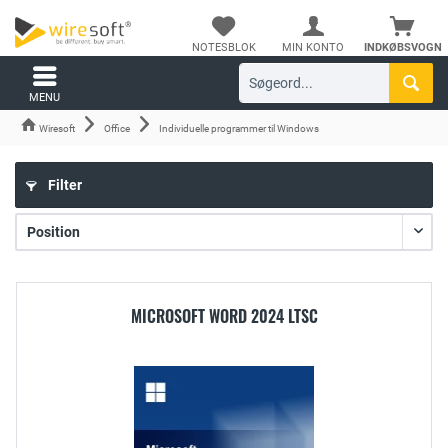
NOTESBLOK
MIN KONTO
INDKØBSVOGN
MENU
Wiresoft
Office
Individuelle programmer til Windows
Filter
MICROSOFT WORD 2024 LTSC