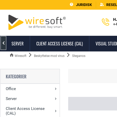
JURIDISK
RESE
H
+4
SERVER
CLIENT ACCESS LICENSE (CAL)
VISUAL STUD

Wiresoft
Beskyttelse mod virus
Steganos
KATEGORIER
Office
Server
Client Access License
(CAL)