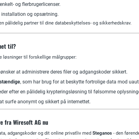
nkelt- og flerbrugerlicenser.
l installation og opsætning.
 pålidelig partner til dine databeskyttelses- og sikkerhedskrav.
et til?
e løsninger til forskellige målgrupper:
r ønsker at administrere deres filer og adgangskoder sikkert.
vstændige
, som har brug for at beskytte fortrolige data mod uau
leder efter en pålidelig krypteringsløsning til følsomme oplysning
 at surfe anonymt og sikkert på internettet.
e fra Wiresoft AG nu
ta, adgangskoder og dit online privatliv med
Steganos
- den førende