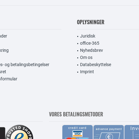
OPLYSNINGER
nder
Juridisk
office-365
kring
Nyhedsbrev
Om os
s- og betalingsbetingelser
Databeskyttelse
sret
Imprint
gsformular
VORES BETALINGSMETODER