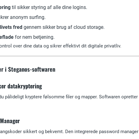
ering
til sikker styring af alle dine logins.
sikrer anonym surfing.
livets fred
gennem sikker brug af cloud storage.
eflade
for nem betjening.
ntrol over dine data og sikrer effektivt dit digitale privatliv.
er i Steganos-softwaren
ker datakryptering
 pålideligt kryptere følsomme filer og mapper. Softwaren opretter
 Manager
dgangskoder sikkert og bekvemt. Den integrerede password manage