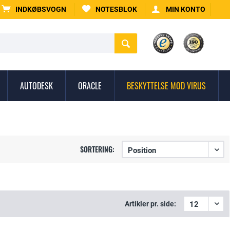
INDKØBSVOGN
NOTESBLOK
MIN KONTO
AUTODESK
ORACLE
BESKYTTELSE MOD VIRUS
SORTERING:
Artikler pr. side: