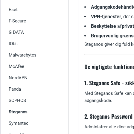
Adgangskodehåndt
Eset
VPN-tjenester
, der 
F-Secure
Beskyttelse
af
privat
G DATA
Brugervenlig græns
IObit
Steganos giver dig fuld ko
Malwarebytes
De vigtigste funktion
McAfee
NordVPN
1. Steganos Safe - sik
Panda
Med Steganos Safe kan du
SOPHOS
adgangskode.
Steganos
2. Steganos Password
Symantec
Administrer alle dine a