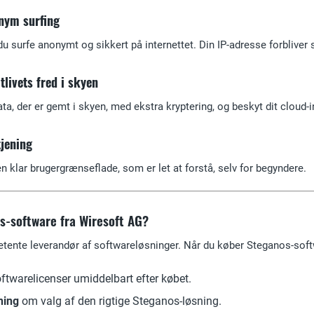
nym surfing
urfe anonymt og sikkert på internettet. Din IP-adresse forbliver sk
tlivets fred i skyen
a, der er gemt i skyen, med ekstra kryptering, og beskyt dit cloud
tjening
 klar brugergrænseflade, som er let at forstå, selv for begyndere.
s-software fra Wiresoft AG?
tente leverandør af softwareløsninger. Når du køber Steganos-softwa
ftwarelicenser umiddelbart efter købet.
ning
om valg af den rigtige Steganos-løsning.