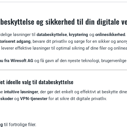
beskyttelse og sikkerhed til din digitale v
idelige løsninger til
databeskyttelse
,
kryptering
og
onlinesikkerhed
.
toriseret adgang
, bevare dit privatliv og sørge for en sikker og ano
everer effektive løsninger til optimal sikring af dine filer og onlinea
u fra Wiresoft AG
og få gavn af den nyeste teknologi, brugervenlige 
et ideelle valg til databeskyttelse
ine
intuitive løsninger
, der gør det enkelt og effektivt at beskytte din
skoder
og
VPN-tjenester
for at sikre dit digitale privatliv.
ng
til fortrolige filer.