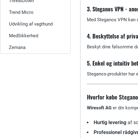
ThreatDown
3. Steganos VPN - ano
Trend Micro
Med Steganos VPN kan du s
Udvikling af vagthund
4. Beskyttelse af priva
MedSikkerhed
Beskyt dine følsomme dat
Zemana
5. Enkel og intuitiv be
Steganos-produkter har en
Hvorfor købe Stegano
Wiresoft AG
er din kompe
Hurtig levering
af so
Professionel rådgiv