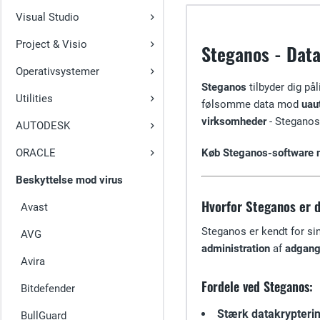
Visual Studio
Project & Visio
Steganos - Data
Operativsystemer
Steganos
tilbyder dig pål
Utilities
følsomme data mod
uau
virksomheder
- Steganos l
AUTODESK
ORACLE
Køb Steganos-software n
Beskyttelse mod virus
Hvorfor Steganos er d
Avast
Steganos er kendt for s
AVG
administration
af
adgang
Avira
Fordele ved Steganos:
Bitdefender
Stærk datakrypteri
BullGuard