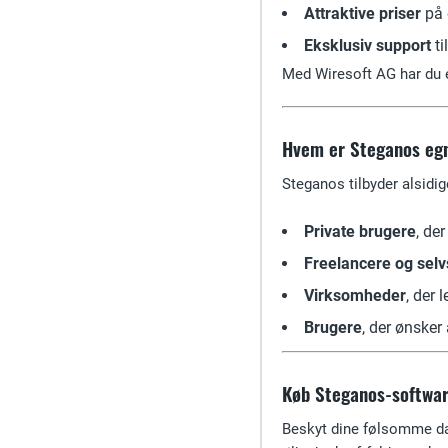
Attraktive priser
på e
Eksklusiv support
ti
Med Wiresoft AG har du en
Hvem er Steganos egn
Steganos tilbyder alsidig
Private brugere
, de
Freelancere og sel
Virksomheder
, der 
Brugere
, der ønsker
Køb Steganos-softwar
Beskyt dine følsomme da