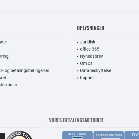
OPLYSNINGER
nder
Juridisk
office-365
kring
Nyhedsbrev
Om os
s- og betalingsbetingelser
Databeskyttelse
sret
Imprint
gsformular
VORES BETALINGSMETODER