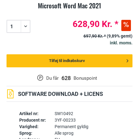
Microsoft Word Mac 2021
628,90 Kr. *
697,90 Kr. *
(9,89% gemt)
inkl. moms.
Tilføj til indkøbskurv
628
P
Du får
Bonuspoint
SOFTWARE DOWNLOAD + LICENS
Artikel nr:
SW10492
Producent nr:
3YF-00233
Varighed:
Permanent gyldig
Sprog:
Alle sprog