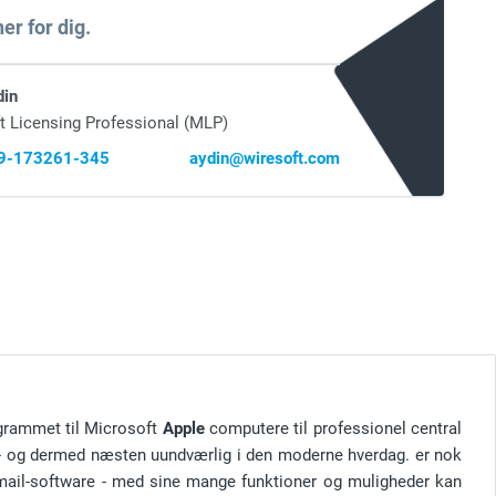
er for dig.
din
t Licensing Professional (MLP)
69-173261-345
aydin@wiresoft.com
ogrammet til Microsoft
Apple
computere til professionel central
r - og dermed næsten uundværlig i den moderne hverdag. er nok
e-mail-software - med sine mange funktioner og muligheder kan