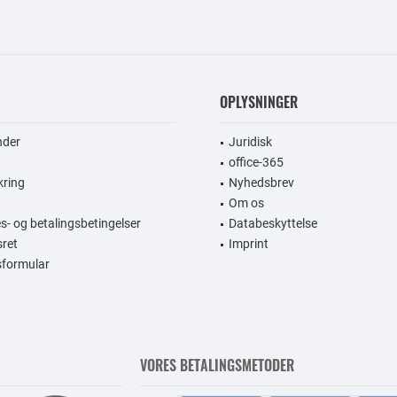
OPLYSNINGER
nder
Juridisk
office-365
kring
Nyhedsbrev
Om os
s- og betalingsbetingelser
Databeskyttelse
sret
Imprint
gsformular
VORES BETALINGSMETODER