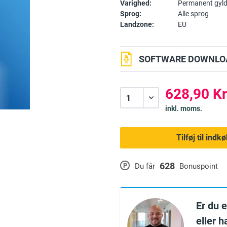
Varighed:
Permanent gyld
Sprog:
Alle sprog
Landzone:
EU
SOFTWARE DOWNLOA
628,90 Kr
inkl. moms.
Tilføj til ind
628
P
Du får
Bonuspoint
Er du 
eller 