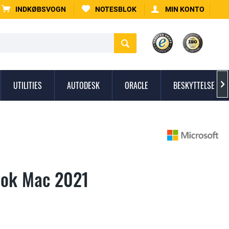
INDKØBSVOGN
NOTESBLOK
MIN KONTO
UTILITIES
AUTODESK
ORACLE
BESKYTTELSE MO

ook Mac 2021