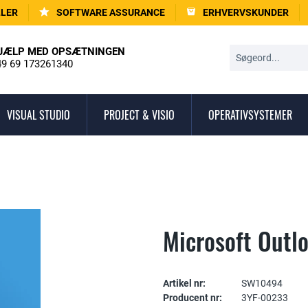
LLER
SOFTWARE ASSURANCE
ERHVERVSKUNDER
JÆLP MED OPSÆTNINGEN
9 69 173261340
VISUAL STUDIO
PROJECT & VISIO
OPERATIVSYSTEMER
Microsoft Outl
Artikel nr:
SW10494
Producent nr:
3YF-00233