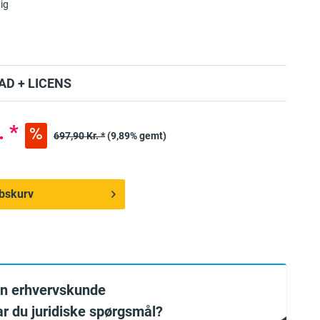
ig
D + LICENS
. *
697,90 Kr. *
(9,89% gemt)
købskurv
en erhvervskunde
har du juridiske spørgsmål?