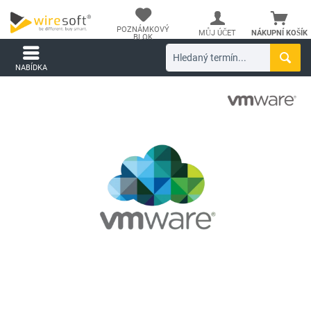
POZNÁMKOVÝ
MŮJ ÚČET
NÁKUPNÍ KOŠÍK
BLOK
NABÍDKA