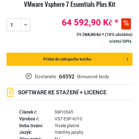
VMware Vsphere 7 Essentials Plus Kit
64 592,90 Kč *
71 768,90 Kč *
(10% uloženo)
včetně DPH.
Přidat do nákupního košíku
64592
P
Dostanete
Bonusové body
SOFTWARE KE STAŽENÍ + LICENCE
Článek č:
SW10545
Výrobce č:
VS7-ESP-KIT-C
Doba trvání:
Trvale platné
Jazyk:
Všechny jazyky