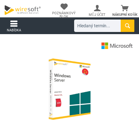
POZNÁMKOVÝ
MŮJ ÚČET
NÁKUPNÍ KOŠÍK
BLOK
NABÍDKA