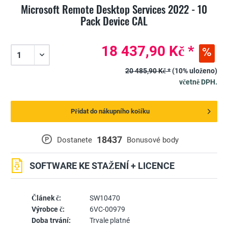
Microsoft Remote Desktop Services 2022 - 10
Pack Device CAL
18 437,90 Kč *
20 485,90 Kč *
(10% uloženo)
včetně DPH.
Přidat do nákupního košíku
18437
P
Dostanete
Bonusové body
SOFTWARE KE STAŽENÍ + LICENCE
Článek č:
SW10470
Výrobce č:
6VC-00979
Doba trvání:
Trvale platné