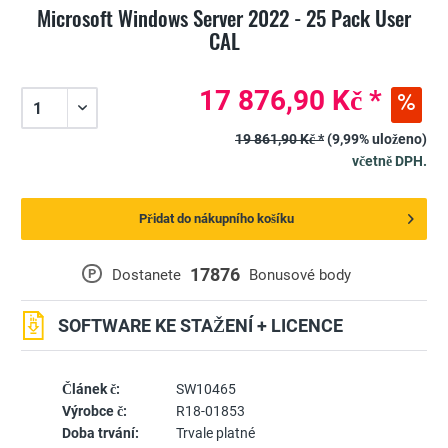
Microsoft Windows Server 2022 - 25 Pack User
CAL
17 876,90 Kč *
19 861,90 Kč *
(9,99% uloženo)
včetně DPH.
Přidat do nákupního košíku
17876
P
Dostanete
Bonusové body
SOFTWARE KE STAŽENÍ + LICENCE
Článek č:
SW10465
Výrobce č:
R18-01853
Doba trvání:
Trvale platné