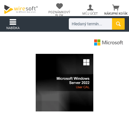
POZNÁMKOVÝ
MŮJ ÚČET
NÁKUPNÍ KOŠÍK
BLOK
NABÍDKA