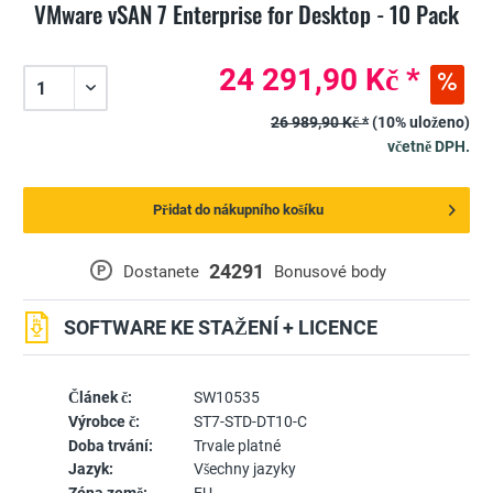
VMware vSAN 7 Enterprise for Desktop - 10 Pack
24 291,90 Kč *
26 989,90 Kč *
(10% uloženo)
včetně DPH.
Přidat do nákupního košíku
24291
P
Dostanete
Bonusové body
SOFTWARE KE STAŽENÍ + LICENCE
Článek č:
SW10535
Výrobce č:
ST7-STD-DT10-C
Doba trvání:
Trvale platné
Jazyk:
Všechny jazyky