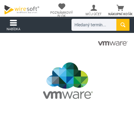
POZNÁMKOVÝ
MŮJ ÚČET
NÁKUPNÍ KOŠÍK
BLOK
NABÍDKA