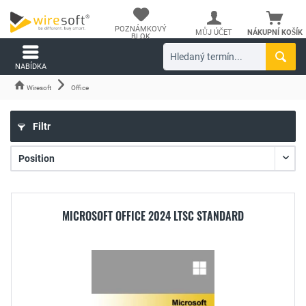
POZNÁMKOVÝ
MŮJ ÚČET
NÁKUPNÍ KOŠÍK
BLOK
NABÍDKA
Wiresoft
Office
Filtr
MICROSOFT OFFICE 2024 LTSC STANDARD