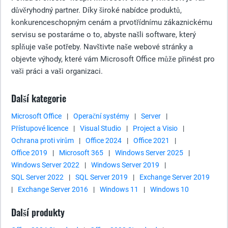
důvěryhodný partner. Díky široké nabídce produktů,
konkurenceschopným cenám a prvotřídnímu zákaznickému
servisu se postaráme o to, abyste našli software, který
splňuje vaše potřeby. Navštivte naše webové stránky a
objevte výhody, které vám Microsoft Office může přinést pro
vaši práci a vaši organizaci.
Další kategorie
Microsoft Office
|
Operační systémy
|
Server
|
Přístupové licence
|
Visual Studio
|
Project a Visio
|
Ochrana proti virům
|
Office 2024
|
Office 2021
|
Office 2019
|
Microsoft 365
|
Windows Server 2025
|
Windows Server 2022
|
Windows Server 2019
|
SQL Server 2022
|
SQL Server 2019
|
Exchange Server 2019
|
Exchange Server 2016
|
Windows 11
|
Windows 10
Další produkty