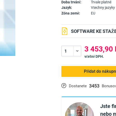
Doba trvání:
Trvale platné
Jazyk:
Všechny jazyky
Zóna země:
EU
SOFTWARE KE STAŽE
3 453,90 
včetně DPH.
Přidat do nákupn
3453
P
Dostanete
Bonuso
Jste f
nebo m