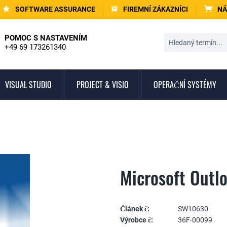
SOFTWARE ASSURANCE
FIREMNÍ ZÁKAZNÍCI
NÁ
POMOC S NASTAVENÍM
+49 69 173261340
VISUAL STUDIO
PROJECT & VISIO
OPERAČNÍ SYSTÉMY
Microsoft Outl
Článek č:
SW10630
Výrobce č:
36F-00099