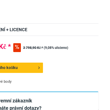
NÍ + LICENCE
Kč *
3 798,90 Kč *
(9,08% uloženo)
ího košíku
vé body
iremní zákazník
áte právní dotazy?