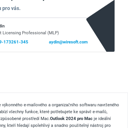
 pro vás.
din
t Licensing Professional (MLP)
69-173261-345
aydin@wiresoft.com
ze výkonného e-mailového a organizačního softwaru navrženého
bízí všechny funkce, které potřebujete ke správě e-mailů,
řizpůsobené prostředí Mac.
Outlook 2024 pro Mac
je ideální
hny, kteří hledají spolehlivý a snadno použitelný nástroj pro