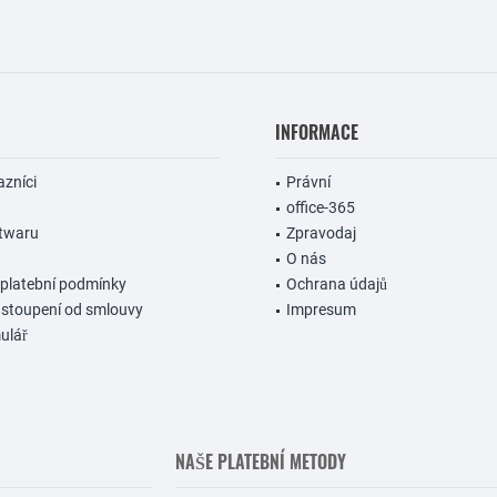
INFORMACE
azníci
Právní
office-365
ftwaru
Zpravodaj
O nás
 platební podmínky
Ochrana údajů
dstoupení od smlouvy
Impresum
ulář
NAŠE PLATEBNÍ METODY