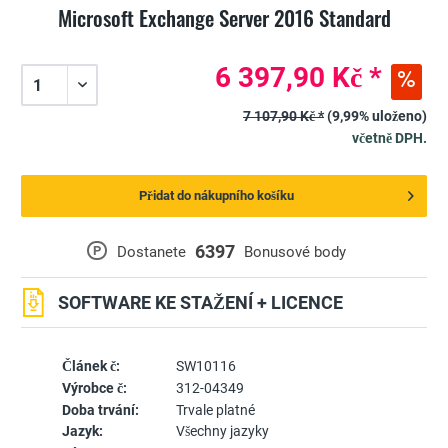
Microsoft Exchange Server 2016 Standard
6 397,90 Kč *
7 107,90 Kč *
(9,99% uloženo)
včetně DPH.
Přidat do nákupního košíku
6397
P
Dostanete
Bonusové body
SOFTWARE KE STAŽENÍ + LICENCE
Článek č:
SW10116
Výrobce č:
312-04349
Doba trvání:
Trvale platné
Jazyk:
Všechny jazyky