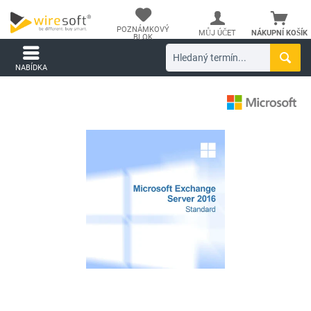
POZNÁMKOVÝ
MŮJ ÚČET
NÁKUPNÍ KOŠÍK
BLOK
NABÍDKA